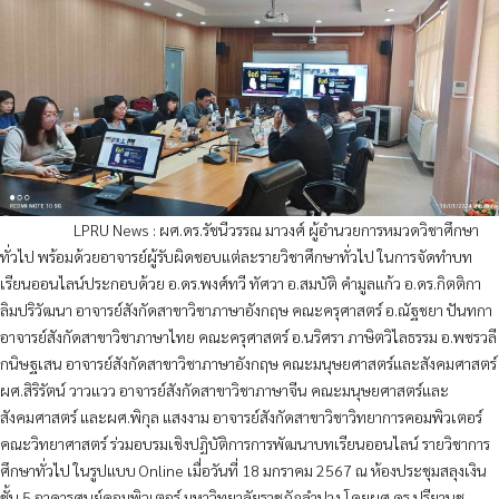
LPRU News : ผศ.ดร.รัชนีวรรณ มาวงศ์ ผู้อำนวยการหมวดวิชาศึกษา
ทั่วไป พร้อมด้วยอาจารย์ผู้รับผิดชอบแต่ละรายวิชาศึกษาทั่วไป ในการจัดทำบท
เรียนออนไลน์ประกอบด้วย อ.ดร.พงศ์ทวี ทัศวา อ.สมบัติ คำมูลแก้ว อ.ดร.กิตติกา
ลิมปริวัฒนา อาจารย์สังกัดสาขาวิชาภาษาอังกฤษ คณะครุศาสตร์ อ.ณัฐชยา ปันทกา
อาจารย์สังกัดสาขาวิชาภาษาไทย คณะครุศาสตร์ อ.นริศรา ภาษิตวิไลธรรม อ.พชรวลี
กนิษฐเสน อาจารย์สังกัดสาขาวิชาภาษาอังกฤษ คณะมนุษยศาสตร์และสังคมศาสตร์
ผศ.สิริรัตน์ วาวแวว อาจารย์สังกัดสาขาวิชาภาษาจีน คณะมนุษยศาสตร์และ
สังคมศาสตร์ และผศ.พิกุล แสงงาม อาจารย์สังกัดสาขาวิชาวิทยาการคอมพิวเตอร์
คณะวิทยาศาสตร์ ร่วมอบรมเชิงปฏิบัติการการพัฒนาบทเรียนออนไลน์ รายวิชาการ
ศึกษาทั่วไป ในรูปแบบ Online เมื่อวันที่ 18 มกราคม 2567 ณ ห้องประชุมสลุงเงิน
ชั้น 5 อาคารศูนย์คอมพิวเตอร์ มหาวิทยาลัยราชภัฏลำปาง โดยผศ.ดร.ปรียานุช