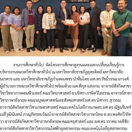
งานการศึกษาทั่วไป
จัดโครงการศึกษาดูงานและแลกเปลี่ยนเรียนรู้การ
บริหารงานหมวดวิชาศึกษาทั่วไป ณ มหาวิทยาลัยราชภัฏอุตรดิตถ์ มหาวิทยาลัย
นเรศวร และ มหาวิทยาลัยราชภัฏกำแพงเพชร นำทีมโดย ผศ.ดร.รัชนีวรรณ มาวงศ์
ผู้อำนวยการหมวดวิชาศึกษาทั่วไป พร้อมด้วย ผศ.พิกุล แสงงาม
อาจารย์สังกัดสาขา
วิชาวิทยาการคอมพิวเตอร์ คณะวิทยาศาสตร์ อ.นริศรา ภาษิตวิไลธรรม อาจารย์สาขา
วิชาภาษาอังกฤษ คณะมนุษยศาสตร์และสังคมศาสตร์ ผศ.ดร.นิศากร
สุวรรณ
อาจารย์สังกัดสาขาวิชาเกษตรศาสตร์ คณะเทคโนโลยีการเกษตร ผศ.ดร.ณัฐนรินทร์
เมธีวุฒินันทน์ ภาณุภัทรธนวัฒน์ อาจารย์สังกัดสาขาวิชาภาษาไทย อ.ดร.พงศ์ทวี ทัศ
วา อาจารย์สังกัดสาขาวิชาภาษาอังกฤษ คณะครุศาสตร์ และ ผศ.ดร.วราคม วงศ์ชัย
อาจารย์สังกัดสาขาวิชาวิศวกรรมไฟฟ้าอุตสาหกรรม คณะเทคโนโลยีอุตสาหกรรม