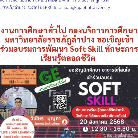
#ราชภัฏลำปาง
#มรลป
#LPRU
#LampangRajabhatUniversity
งานการศึกษาทั่วไป กองบริการการศึกษา
มหาวิทยาลัยราชภัฏลำปาง ขอเชิญเข้า
ร่วมอบรมการพัฒนา Soft Skill ทักษะการ
เรียนรู้ตลอดชีวิต