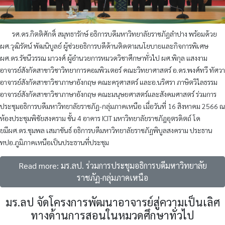
รศ.ดร.กิตติศักดิ์ สมุทธารักษ์ อธิการบดีมหาวิทยาลัยราชภัฏลำปาง พร้อมด้วย
ผศ.วุฒิรัตน์ พัฒนิบูลย์ ผู้ช่วยอธิการบดีด้านติดตามนโยบายและกิจการพิเศษ
ผศ.ดร.รัชนีวรรณ มาวงศ์ ผู้อำนวยการหมวดวิชาศึกษาทั่วไป ผศ.พิกุล แสงงาม
อาจารย์สังกัดสาขาวิชาวิทยาการคอมพิวเตอร์ คณะวิทยาศาสตร์ อ.ดร.พงศ์ทวี ทัศวา
อาจารย์สังกัดสาขาวิชาภาษาอังกฤษ คณะครุศาสตร์ และอ.นริศรา ภาษิตวิไลธรรม
อาจารย์สังกัดสาขาวิชาภาษาอังกฤษ คณะมนุษยศาสตร์และสังคมศาสตร์ ร่วมการ
ประชุมอธิการบดีมหาวิทยาลัยราชภัฏ-กลุ่มภาคเหนือ เมื่อวันที่ 16 สิงหาคม 2566 ณ
ห้องประชุมพิชัยสงคราม ชั้น 4 อาคาร ICIT มหาวิทยาลัยราชภัฎอุตรดิตถ์ โด
ยมีผศ.ดร.ชุมพล เสมาขันธ์ อธิการบดีมหาวิทยาลัยราชภัฏพิบูลสงคราม ประธาน
ทปอ.ภูมิภาคเหนือเป็นประธานที่ประชุม
Read more: มร.ลป. ร่วมการประชุมอธิการบดีมหาวิทยาลัย
ราชภัฏ-กลุ่มภาคเหนือ
มร.ลป จัดโครงการพัฒนาอาจารย์สู่ความเป็นเลิศ
ทางด้านการสอนในหมวดศึกษาทั่วไป