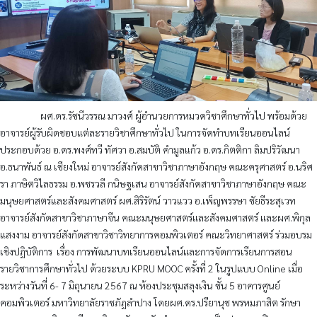
ผศ.ดร.รัชนีวรรณ มาวงศ์ ผู้อำนวยการหมวดวิชาศึกษาทั่วไป พร้อมด้วย
อาจารย์ผู้รับผิดชอบแต่ละรายวิชาศึกษาทั่วไป ในการจัดทำบทเรียนออนไลน์
ประกอบด้วย อ.ดร.พงศ์ทวี ทัศวา อ.สมบัติ คำมูลแก้ว อ.ดร.กิตติกา ลิมปริวัฒนา
อ.ธนาพันธ์ ณ เชียงใหม่ อาจารย์สังกัดสาขาวิชาภาษาอังกฤษ คณะครุศาสตร์ อ.นริศ
รา ภาษิตวิไลธรรม อ.พชรวลี กนิษฐเสน อาจารย์สังกัดสาขาวิชาภาษาอังกฤษ คณะ
มนุษยศาสตร์และสังคมศาสตร์ ผศ.สิริรัตน์ วาวแวว อ.เพ็ญพรรษา ชัยธีระสุเวท
อาจารย์สังกัดสาขาวิชาภาษาจีน คณะมนุษยศาสตร์และสังคมศาสตร์ และผศ.พิกุล
แสงงาม อาจารย์สังกัดสาขาวิชาวิทยาการคอมพิวเตอร์ คณะวิทยาศาสตร์ ร่วมอบรม
เชิงปฏิบัติการ
เรื่อง การพัฒนาบทเรียนออนไลน์และการจัดการเรียนการสอน
รายวิชาการศึกษาทั่วไป ด้วยระบบ KPRU MOOC ครั้งที่ 2 ในรูปแบบ Online เมื่อ
ระหว่างวันที่ 6- 7 มิถุนายน 2567 ณ ห้องประชุมสลุงเงิน ชั้น 5 อาคารศูนย์
คอมพิวเตอร์ มหาวิทยาลัยราชภัฏลำปาง โดยผศ.ดร.ปรียานุช พรหมภาสิต รักษา