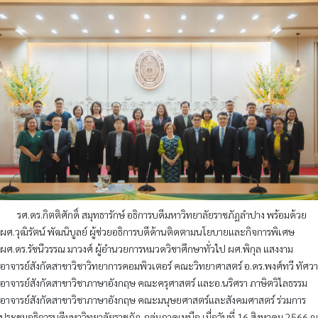
รศ.ดร.กิตติศักดิ์ สมุทธารักษ์ อธิการบดีมหาวิทยาลัยราชภัฏลำปาง พร้อมด้วย
ผศ.วุฒิรัตน์ พัฒนิบูลย์ ผู้ช่วยอธิการบดีด้านติดตามนโยบายและกิจการพิเศษ
ผศ.ดร.รัชนีวรรณ มาวงศ์ ผู้อำนวยการหมวดวิชาศึกษาทั่วไป ผศ.พิกุล แสงงาม
อาจารย์สังกัดสาขาวิชาวิทยาการคอมพิวเตอร์ คณะวิทยาศาสตร์ อ.ดร.พงศ์ทวี ทัศวา
อาจารย์สังกัดสาขาวิชาภาษาอังกฤษ คณะครุศาสตร์ และอ.นริศรา ภาษิตวิไลธรรม
อาจารย์สังกัดสาขาวิชาภาษาอังกฤษ คณะมนุษยศาสตร์และสังคมศาสตร์ ร่วมการ
ประชุมอธิการบดีมหาวิทยาลัยราชภัฏ-กลุ่มภาคเหนือ เมื่อวันที่ 16 สิงหาคม 2566 ณ