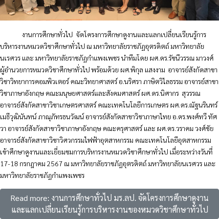
งานการศึกษาทั่วไป
จัดโครงการศึกษาดูงานและแลกเปลี่ยนเรียนรู้การ
บริหารงานหมวดวิชาศึกษาทั่วไป ณ มหาวิทยาลัยราชภัฏอุตรดิตถ์ มหาวิทยาลัย
นเรศวร และ มหาวิทยาลัยราชภัฏกำแพงเพชร นำทีมโดย ผศ.ดร.รัชนีวรรณ มาวงศ์
ผู้อำนวยการหมวดวิชาศึกษาทั่วไป พร้อมด้วย ผศ.พิกุล แสงงาม
อาจารย์สังกัดสาขา
วิชาวิทยาการคอมพิวเตอร์ คณะวิทยาศาสตร์ อ.นริศรา ภาษิตวิไลธรรม อาจารย์สาขา
วิชาภาษาอังกฤษ คณะมนุษยศาสตร์และสังคมศาสตร์ ผศ.ดร.นิศากร
สุวรรณ
อาจารย์สังกัดสาขาวิชาเกษตรศาสตร์ คณะเทคโนโลยีการเกษตร ผศ.ดร.ณัฐนรินทร์
เมธีวุฒินันทน์ ภาณุภัทรธนวัฒน์ อาจารย์สังกัดสาขาวิชาภาษาไทย อ.ดร.พงศ์ทวี ทัศ
วา อาจารย์สังกัดสาขาวิชาภาษาอังกฤษ คณะครุศาสตร์ และ ผศ.ดร.วราคม วงศ์ชัย
อาจารย์สังกัดสาขาวิชาวิศวกรรมไฟฟ้าอุตสาหกรรม คณะเทคโนโลยีอุตสาหกรรม
เข้าศึกษาดูงานและเยี่ยมชมการบริหารงานหมวดวิชาศึกษาทั่วไป เมื่อระหว่างวันที่
17-18 กรกฎาคม 2567 ณ มหาวิทยาลัยราชภัฏอุตรดิตถ์ มหาวิทยาลัยนเรศวร และ
มหาวิทยาลัยราชภัฏกำแพงเพชร
Read more: งานการศึกษาทั่วไป มร.ลป. จัดโครงการศึกษาดูงาน
และแลกเปลี่ยนเรียนรู้การบริหารงานของหมวดวิชาศึกษาทั่วไป