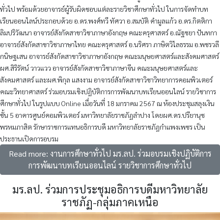
ทั่วไป พร้อมด้วยอาจารย์ผู้รับผิดชอบแต่ละรายวิชาศึกษาทั่วไป ในการจัดทำบท
เรียนออนไลน์ประกอบด้วย อ.ดร.พงศ์ทวี ทัศวา อ.สมบัติ คำมูลแก้ว อ.ดร.กิตติกา
ลิมปริวัฒนา อาจารย์สังกัดสาขาวิชาภาษาอังกฤษ คณะครุศาสตร์ อ.ณัฐชยา ปันทกา
อาจารย์สังกัดสาขาวิชาภาษาไทย คณะครุศาสตร์ อ.นริศรา ภาษิตวิไลธรรม อ.พชรวลี
กนิษฐเสน อาจารย์สังกัดสาขาวิชาภาษาอังกฤษ คณะมนุษยศาสตร์และสังคมศาสตร์
ผศ.สิริรัตน์ วาวแวว อาจารย์สังกัดสาขาวิชาภาษาจีน คณะมนุษยศาสตร์และ
สังคมศาสตร์ และผศ.พิกุล แสงงาม อาจารย์สังกัดสาขาวิชาวิทยาการคอมพิวเตอร์
คณะวิทยาศาสตร์ ร่วมอบรมเชิงปฏิบัติการการพัฒนาบทเรียนออนไลน์ รายวิชาการ
ศึกษาทั่วไป ในรูปแบบ Online เมื่อวันที่ 18 มกราคม 2567 ณ ห้องประชุมสลุงเงิน
ชั้น 5 อาคารศูนย์คอมพิวเตอร์ มหาวิทยาลัยราชภัฏลำปาง โดยผศ.ดร.ปรียานุช
พรหมภาสิต รักษาราชการแทนอธิการบดี มหาวิทยาลัยราชภัฏกำแพงเพชร เป็น
ประธานเปิดการอบรม
Read more: งานการศึกษาทั่วไป มร.ลป. ร่วมอบรมเชิงปฏิบัติการ
การพัฒนาบทเรียนออนไลน์ รายวิชาการศึกษาทั่วไป
มร.ลป. ร่วมการประชุมอธิการบดีมหาวิทยาลัย
ราชภัฏ-กลุ่มภาคเหนือ