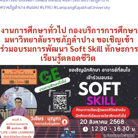
#ราชภัฏลำปาง
#มรลป
#LPRU
#LampangRajabhatUniversity
งานการศึกษาทั่วไป กองบริการการศึกษา
มหาวิทยาลัยราชภัฏลำปาง ขอเชิญเข้า
ร่วมอบรมการพัฒนา Soft Skill ทักษะการ
เรียนรู้ตลอดชีวิต